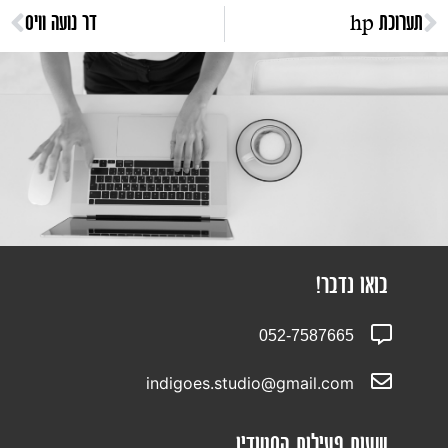
תערוכת hp
דר נועה וויס
בואו נדבר!
052-7587665
indigoes.studio@gmail.com
שעות פעילות הסטודיו