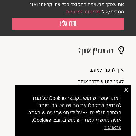
את עצמך מרשימת התפוצה בכל עת. קראתי ואני
מסכימ/ה ל־
מדיניות הפרטיות
.
חזרו אלי!
מה מעניין אותך?
איך להפוך למותג
לעצב לוגו שמדבר אותך
x
למתג מחדש את העסק שלך
האתר עושה שימוש בקובצי Cookies על מנת
ליצור פיד אינסטגרם מזמין
להבטיח שתקבלו את החוויה הטובה ביותר
במהלך הגלישה. 🍪 על ידי המשך שימוש באתר,
לבנות אתר על פלטפורמת וורדפרס
את/ה מאשר/ת את השימוש בקובצי Cookies.
קראו עוד