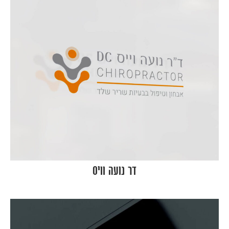
דר נועה וויס