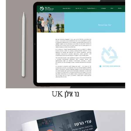
בר אילן UK