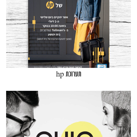
תערוכת hp