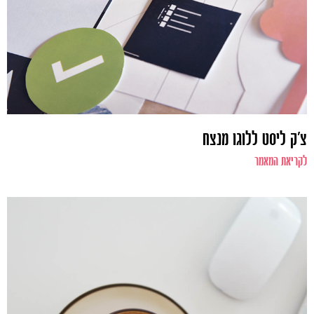
צ'ק ליסט ללוגו מנצח
לקריאת המאמר