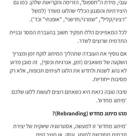
עובי, מידת ה"חספוס", הזרימה והקריאות שלהן. כמו גם
היצירתיות והסגנון הכללי שהלוגו משדר (למשל
"רציני/קליל", "שמרני/חדשני", "אופנתי" וכד').
לכל המאפיינים הללו תפקיד חשוב בהעברת המסר ובניית
התדמית שרוצים לשדר.
אם נוסיף את העובדה שתהליך המיתוג לוקח זמן ומצריך
השקעה של משאבים (זמן, אנרגיות וכסף), זה מובן מדוע
לא נהוג לשנות ולחדש את הלוגו לעיתים תכופות, אלא רק
מסיבות ייחודיות.
סיבה טובה כזאת היא כשאתם רוצים לעשות ללוגו שלכם
'מיתוג מחדש'.
מהו מיתוג מחדש (Rebranding)?
'מיתוג מחדש' זו למעשה, אסטרטגיה שיווקית של יצירת
תדמית מחודשת למותג, עסק, או מוצר קיים.