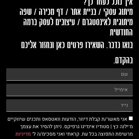
איך נוכל לעזור לך?
מיתוג עסקי / בניית אתר / דף מכירה / שפה
מיתוגית לאינסטגרם / עיצובים לעסק ברמה
החודשית
בואו נדבר. השאירו פרטים כאן ונחזור אליכם
בהקדם.
אני מאשר/ת קבלת דיוור, הודעות וואטסאפ ותכנים שיווקיים
מ־ילנה כץ | סטודיו אינדיגו גרפיקס. ניתן להסיר את עצמך
מרשימת התפוצה בכל עת. קראתי ואני מסכימ/ה ל־
מדיניות