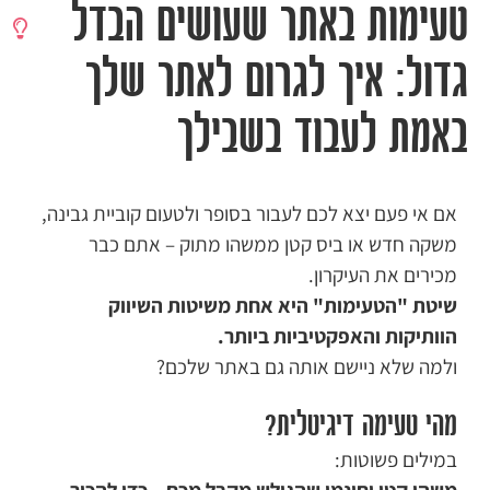
טעימות באתר שעושים הבדל
גדול: איך לגרום לאתר שלך
באמת לעבוד בשבילך
אם אי פעם יצא לכם לעבור בסופר ולטעום קוביית גבינה,
משקה חדש או ביס קטן ממשהו מתוק – אתם כבר
מכירים את העיקרון.
שיטת "הטעימות" היא אחת משיטות השיווק
הוותיקות והאפקטיביות ביותר.
ולמה שלא ניישם אותה גם באתר שלכם?
מהי טעימה דיגיטלית?
במילים פשוטות:
משהו קטן וחינמי שהגולש מקבל מכם – כדי להכיר